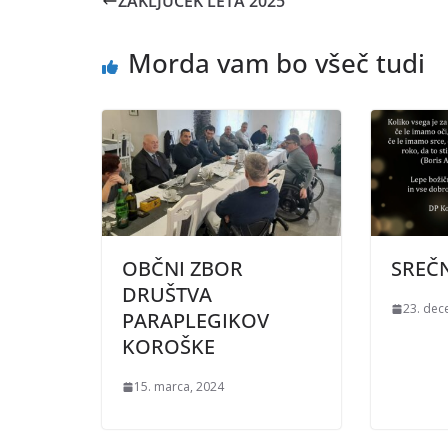
ZAKLJUČEK LETA 2025
Morda vam bo všeč tudi
OBČNI ZBOR
SREČ
DRUŠTVA
23. dec
PARAPLEGIKOV
KOROŠKE
15. marca, 2024