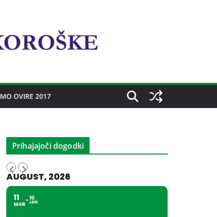
MO OVIRE 2017
Prihajajoči dogodki
AUGUST, 2026
11
10
JAN
MAR