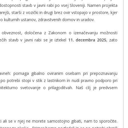
 dostopnosti stavb v javni rabi po vsej Sloveniji. Namen projekta
ejši, starši z vozički in drugi brez ovir vstopajo v prostore, kjer
 do kulturnih ustanov, zdravstvenih domov in uradov.
ka obveznost, določena z Zakonom o izenačevanju možnosti
ečih stavb v javni rabi se je iztekel
11. decembra 2025
, zato
avneh: pomaga gibalno oviranim osebam pri prepoznavanju
po potrebi stopi v stik z lastnikom in nudi pravno podporo pri
rhitekturno svetovanje o prilagoditvah. Naš cilj je predvsem
i ali se v njej ne morete samostojno gibati, nam to sporočite.