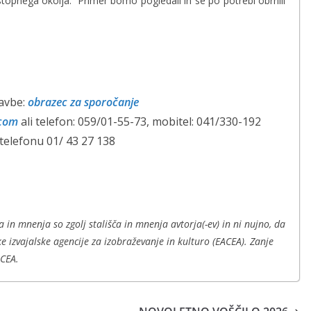
topnega okolja. Primer bomo pogledali in se po potrebi obrnili
.
avbe:
obrazec za sporočanje
.com
ali telefon: 059/01-55-73, mobitel: 041/330-192
 telefonu 01/ 43 27 138
a in mnenja so zgolj stališča in mnenja avtorja(-ev) in ni nujno, da
e izvajalske agencije za izobraževanje in kulturo (EACEA). Zanje
ACEA.