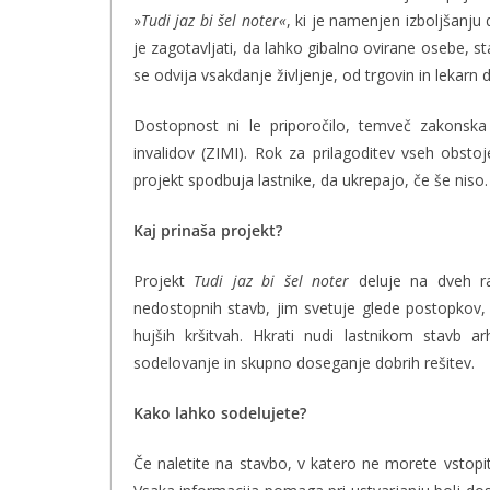
»
Tudi jaz bi šel noter«
, ki je namenjen izboljšanju
je zagotavljati, da lahko gibalno ovirane osebe, star
se odvija vsakdanje življenje, od trgovin in lekarn
Dostopnost ni le priporočilo, temveč zakons
invalidov (ZIMI). Rok za prilagoditev vseh obstoj
projekt spodbuja lastnike, da ukrepajo, če še niso.
Kaj prinaša projekt?
Projekt
Tudi jaz bi šel noter
deluje na dveh r
nedostopnih stavb, jim svetuje glede postopkov, 
hujših kršitvah. Hkrati nudi lastnikom stavb a
sodelovanje in skupno doseganje dobrih rešitev.
Kako lahko sodelujete?
Če naletite na stavbo, v katero ne morete vstopit