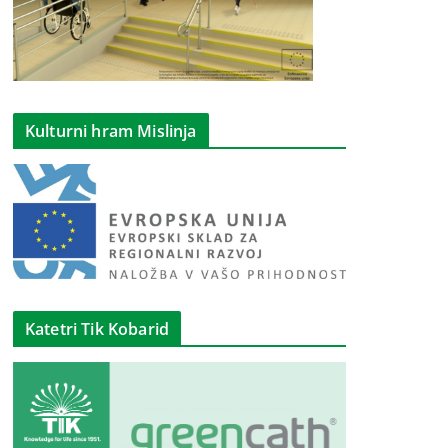
Kulturni hram Mislinja
Katetri Tik Kobarid