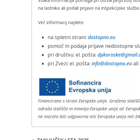
Vsaka informacija pomaga pri ustvarjanju bolj dos
na lastnika ali podali prijavo na inšpekcijske službe
Več informacij najdete:
na spletni strani:
dostopno.eu
pomoč in podaja prijave nedostopne st
pri društvu: el. pošta:
dpkoroske@gmail
pri Zvezi: el. pošta:
info@dostopno.eu
ali
Financirano s strani Evropske unije. Izražena stališč
odraža stališča in mnenja Evropske unije ali Evropsk
ne moreta biti odgovorna niti Evropska unija niti E