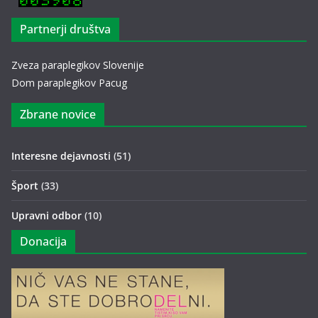
Partnerji društva
Zveza paraplegikov Slovenije
Dom paraplegikov Pacug
Zbrane novice
Interesne dejavnosti
(51)
Šport
(33)
Upravni odbor
(10)
Donacija