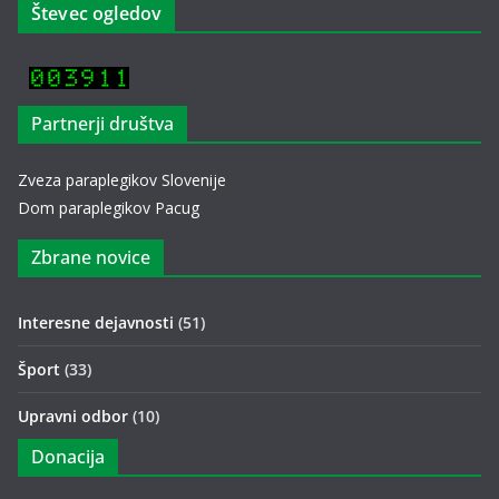
Števec ogledov
Partnerji društva
Zveza paraplegikov Slovenije
Dom paraplegikov Pacug
Zbrane novice
Interesne dejavnosti
(51)
Šport
(33)
Upravni odbor
(10)
Donacija