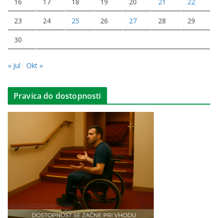
16
17
18
19
20
21
22
23
24
25
26
27
28
29
30
« Jul
Okt »
Pravica do dostopnosti