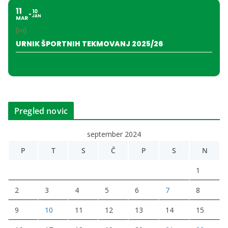
11
10
JAN
MAR
URNIK ŠPORTNIH TEKMOVANJ 2025/26
Pregled novic
september 2024
P
T
S
Č
P
S
N
1
2
3
4
5
6
7
8
9
10
11
12
13
14
15