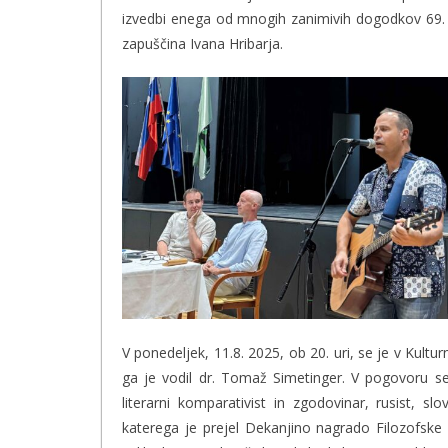
izvedbi enega od mnogih zanimivih dogodkov 69. Ko
zapuščina Ivana Hribarja.
V ponedeljek, 11.8. 2025, ob 20. uri, se je v Kult
ga je vodil dr. Tomaž Simetinger. V pogovoru se 
literarni komparativist in zgodovinar, rusist, s
katerega je prejel Dekanjino nagrado Filozofske fa