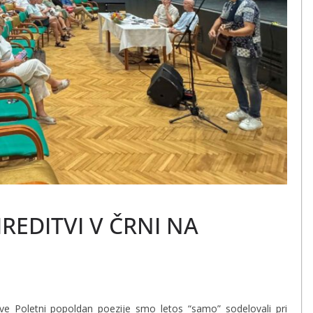
REDITVI V ČRNI NA
tve Poletni popoldan poezije smo letos “samo” sodelovali pri