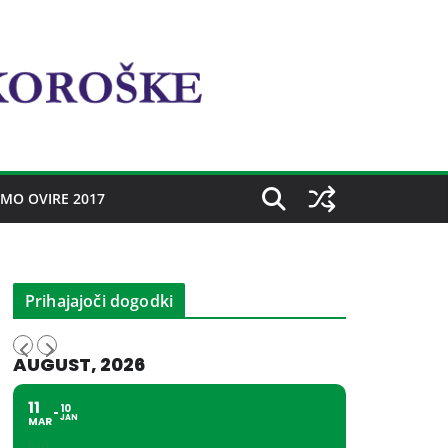
MO OVIRE 2017
Prihajajoči dogodki
AUGUST, 2026
11
10
JAN
MAR