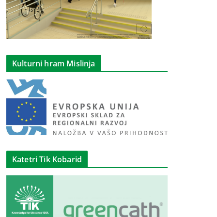
Kulturni hram Mislinja
Katetri Tik Kobarid