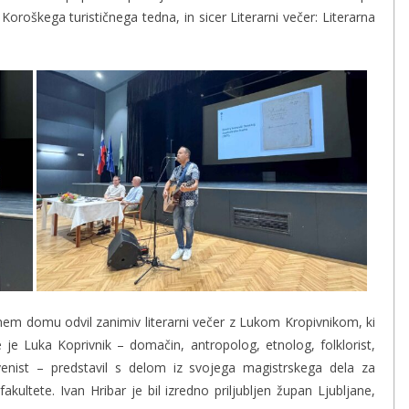
roškega turističnega tedna, in sicer Literarni večer: Literarna
urnem domu odvil zanimiv literarni večer z Lukom Kropivnikom, ki
je Luka Koprivnik – domačin, antropolog, etnolog, folklorist,
lovenist – predstavil s delom iz svojega magistrskega dela za
kultete. Ivan Hribar je bil izredno priljubljen župan Ljubljane,