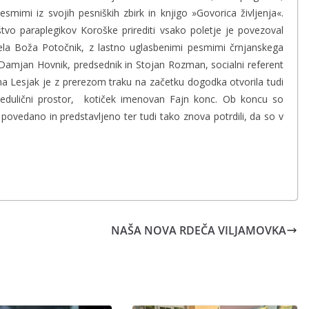
esmimi iz svojih pesniških zbirk in knjigo »Govorica življenja«.
vo paraplegikov Koroške prirediti vsako poletje je povezoval
ela Boža Potočnik, z lastno uglasbenimi pesmimi črnjanskega
 Damjan Hovnik, predsednik in Stojan Rozman, socialni referent
a Lesjak je z prerezom traku na začetku dogodka otvorila tudi
medulični prostor, kotiček imenovan Fajn konc. Ob koncu so
 povedano in predstavljeno ter tudi tako znova potrdili, da so v
NAŠA NOVA RDEČA VILJAMOVKA