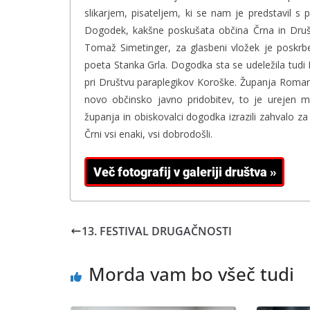
slikarjem, pisateljem, ki se nam je predstavil s p
Dogodek, kakšne poskušata občina Črna in Društ
Tomaž Simetinger, za glasbeni vložek je poskrb
poeta Stanka Grla. Dogodka sta se udeležila tudi
pri Društvu paraplegikov Koroške. Županja Roman
novo občinsko javno pridobitev, to je urejen 
županja in obiskovalci dogodka izrazili zahvalo za
Črni vsi enaki, vsi dobrodošli.
13. FESTIVAL DRUGAČNOSTI
Morda vam bo všeč tudi