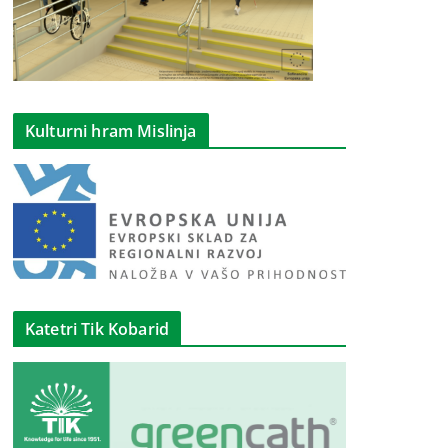
Kulturni hram Mislinja
Katetri Tik Kobarid