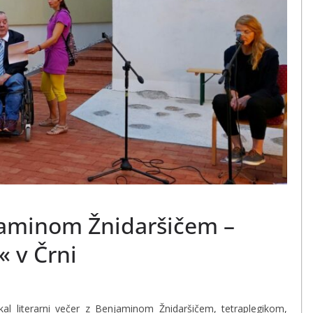
njaminom Žnidaršičem –
« v Črni
l literarni večer z Benjaminom Žnidaršičem, tetraplegikom,