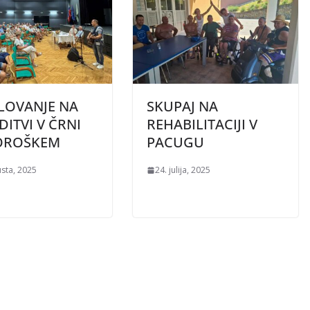
LOVANJE NA
SKUPAJ NA
DITVI V ČRNI
REHABILITACIJI V
OROŠKEM
PACUGU
usta, 2025
24. julija, 2025