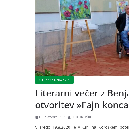
INTERESNE DEJAVNOSTI
Literarni večer z Be
otvoritev »Fajn konca
13. oktobra, 2020
DP KOROŠKE
V sredo 19.8.2020 je v Črni na Koroškem poteka