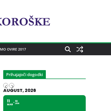
MO OVIRE 2017
Prihajajoči dogodki
AUGUST, 2026
11
10
JAN
MAR