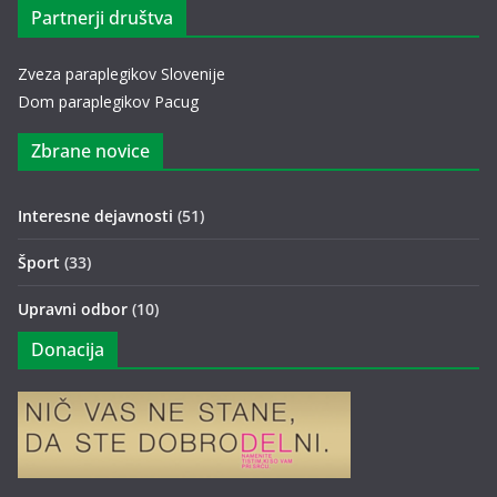
Partnerji društva
Zveza paraplegikov Slovenije
Dom paraplegikov Pacug
Zbrane novice
Interesne dejavnosti
(51)
Šport
(33)
Upravni odbor
(10)
Donacija