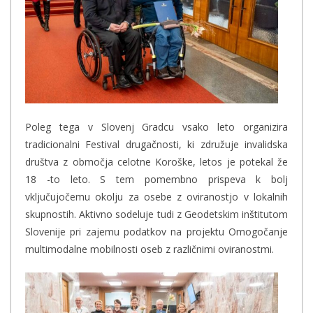
Poleg tega v Slovenj Gradcu vsako leto organizira
tradicionalni Festival drugačnosti, ki združuje invalidska
društva z območja celotne Koroške, letos je potekal že
18 -to leto. S tem pomembno prispeva k bolj
vključujočemu okolju za osebe z oviranostjo v lokalnih
skupnostih. Aktivno sodeluje tudi z Geodetskim inštitutom
Slovenije pri zajemu podatkov na projektu Omogočanje
multimodalne mobilnosti oseb z različnimi oviranostmi.