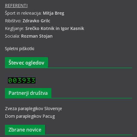
REFERENTI
Šport in rekreacija:
Mitja Breg
Ribištvo:
Zdravko Grilc
Kegljanje:
Srečko Kotnik in Igor Kasnik
Sociala:
Rozman Stojan
Spletni piškotki
Števec ogledov
Partnerji društva
Zveza paraplegikov Slovenije
Dom paraplegikov Pacug
Zbrane novice