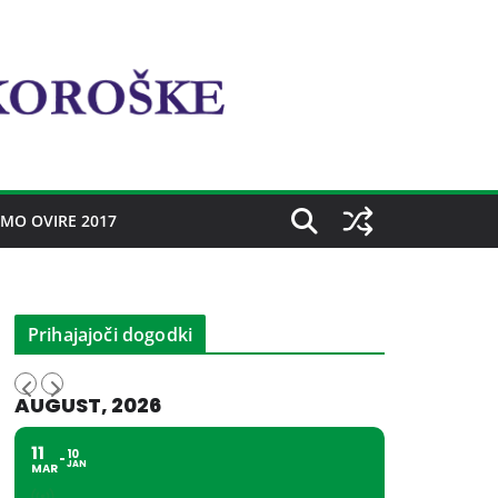
MO OVIRE 2017
Prihajajoči dogodki
AUGUST, 2026
11
10
JAN
MAR