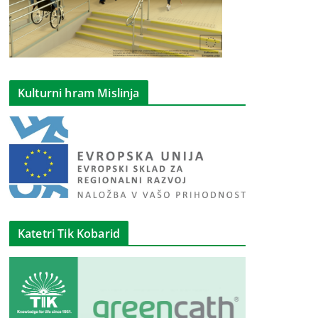
Kulturni hram Mislinja
Katetri Tik Kobarid